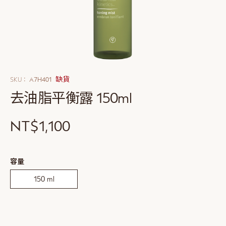
Skip
to
缺貨
SKU
A7H401
the
去油脂平衡露 150ml
beginning
of
the
NT$1,100
images
gallery
更
容量
多
資
150 ml
訊