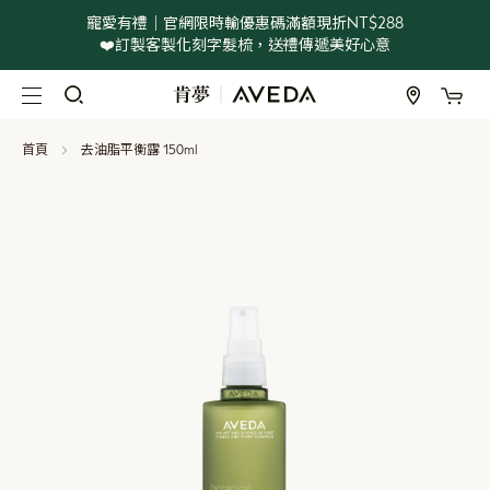
寵愛有禮｜官網限時輸優惠碼滿額現折NT$288
❤️訂製客製化刻字髮梳，送禮傳遞美好心意
我
跳
過
到
首頁
去油脂平衡露 150ml
內
容
Skip
to
the
end
of
the
images
gallery