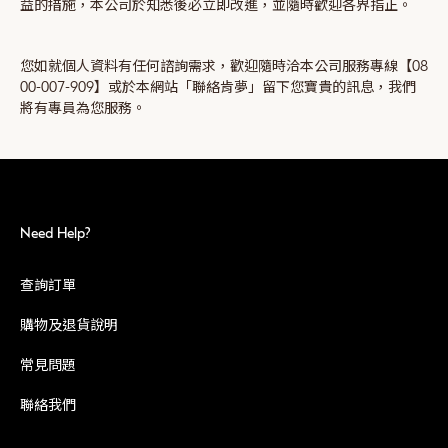
益的措施，本公司於知悉後必立即改進，並隨時歡迎各界指正。
您如就個人資料有任何諮詢需求，歡迎隨時洽本公司服務專線【08
00-007-909】或於本網站「聯絡肯夢」留下您寶貴的訊息，我們
將有專員為您服務。
Need Help?
查詢訂單
購物及退貨說明
常見問題
聯絡我們