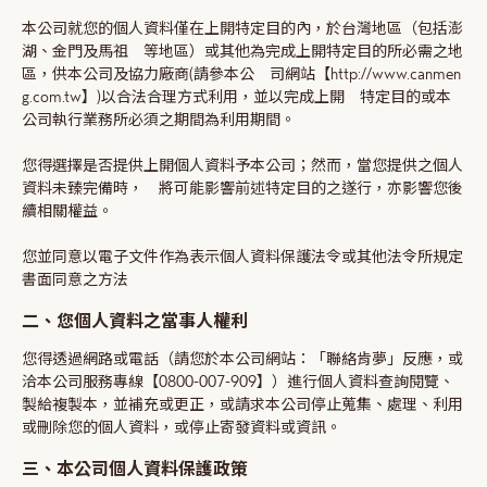
本公司就您的個人資料僅在上開特定目的內，於台灣地區（包括澎
湖、金門及馬祖 等地區）或其他為完成上開特定目的所必需之地
區，供本公司及協力廠商(請參本公 司網站【http://www.canmen
g.com.tw】)以合法合理方式利用，並以完成上開 特定目的或本
公司執行業務所必須之期間為利用期間。
您得選擇是否提供上開個人資料予本公司；然而，當您提供之個人
資料未臻完備時， 將可能影響前述特定目的之遂行，亦影響您後
續相關權益。
您並同意以電子文件作為表示個人資料保護法令或其他法令所規定
書面同意之方法
二、您個人資料之當事人權利
您得透過網路或電話（請您於本公司網站：「聯絡肯夢」反應，或
洽本公司服務專線【0800-007-909】）進行個人資料查詢閱覽、
製給複製本，並補充或更正，或請求本公司停止蒐集、處理、利用
或刪除您的個人資料，或停止寄發資料或資訊。
三、本公司個人資料保護政策