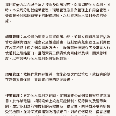
我們將盡力以合理合法之技術及保護程序，保障您的個人資料。同
時，本公司分別就組織管理、環境管理及作業管理上作周全管理，
營造充分保障個資安全的服務環境，以杜絕您個人資料外流的疑
慮：
組織管理
：本公司內部設立個資保護小組，並建立個資風險評估及
管理機制與個資 檔案安全維護計畫，規劃個資蒐集處理及利用程
序及業務終止後之個資處理方法， 設置緊急應變程序及當事人行
使權利之聯絡窗口，且落實員工個資教育訓練以及相 關獎懲制
度，以有效執行個人資料保護管理政策。
環境管理
：依據作業內容性質，實施必要之門禁管理。就個資的儲
存媒體妥善保管 並建置相應的防災設備。
作業管理
：界定個人資料之範圍，定期清查公司個資檔案並建立清
冊，於作業電腦 相關設備上設定認證機制、紀錄機制及警示機
制，並定期測試前揭機制的有效性及 穩定性，同時對外妥善監督
受託機關，並將個資保護列為稽核項目。對於任何可能 侵害您權