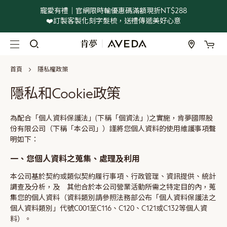
寵愛有禮｜官網限時輸優惠碼滿額現折NT$288
❤️訂製客製化刻字髮梳，送禮傳遞美好心意
我
跳
過
到
首頁
隱私權政策
內
容
隱私和Cookie政策
為配合「個人資料保護法」(下稱「個資法」)之實施，肯夢國際股
份有限公司（下稱「本公司」）謹將您個人資料的使用維護事項聲
明如下：
一、您個人資料之蒐集、處理及利用
本公司基於契約或類似契約履行事項、行政管理、資訊提供、統計
調查及分析，及 其他合於本公司營業活動所需之特定目的內，蒐
集您的個人資料（資料類別請參照法務部公布「個人資料保護法之
個人資料類別」代號C001至C116、C120、C121或C132等個人資
料）。