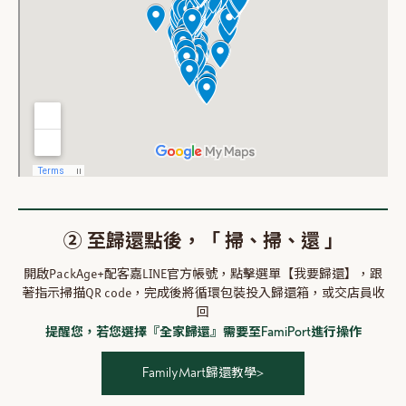
② 至歸還點後，「 掃、掃、還 」
開啟PackAge+配客嘉LINE官方帳號，點擊選單【我要歸還】，跟
著指示掃描QR code，完成後將循環包裝投入歸還箱，或交店員收
回
提醒您，若您選擇『全家歸還』需要至FamiPort進行操作
FamilyMart歸還教學>