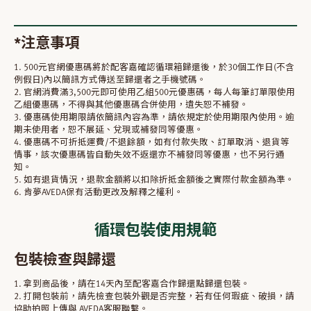
*注意事項
1. 500元官網優惠碼將於配客嘉確認循環箱歸還後，於30個工作日(不含
例假日)內以簡訊方式傳送至歸還者之手機號碼。
2. 官網消費滿3,500元即可使用乙組500元優惠碼，每人每筆訂單限使用
乙組優惠碼，不得與其他優惠碼合併使用，遺失恕不補發。
3. 優惠碼使用期限請依簡訊內容為準，請依規定於使用期限內使用。逾
期未使用者，恕不展延、兌現或補發同等優惠。
4. 優惠碼不可折抵運費/不退餘額，如有付款失敗、訂單取消、退貨等
情事，該次優惠碼皆自動失效不返還亦不補發同等優惠，也不另行通
知。
5. 如有退貨情況，退款金額將以扣除折抵金額後之實際付款金額為準。
6. 肯夢AVEDA保有活動更改及解釋之權利。
循環包裝使用規範
包裝檢查與歸還
1. 拿到商品後，請在14天內至配客嘉合作歸還點歸還包裝。
2. 打開包裝前，請先檢查包裝外觀是否完整，若有任何瑕疵、破損，請
協助拍照上傳與 AVEDA客服聯繫。