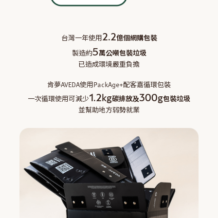
2.2
億個網購包裝
台灣一年使用
5
萬公噸包裝垃圾
製造約
已造成環境嚴重負擔
肯夢AVEDA使用PackAge+配客嘉循環包裝
1.2kg
300g
碳排放及
包裝垃圾
一次循環使用可減少
並幫助地方弱勢就業