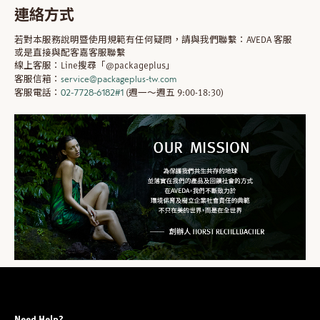
連絡方式
若對本服務說明暨使用規範有任何疑問，請與我們聯繫：AVEDA 客服
或是直接與配客嘉客服聯繫
線上客服：Line搜尋「@packageplus」
service@packageplus-tw.com
客服信箱：
02-7728-6182#1
客服電話：
(週一～週五 9:00-18:30)