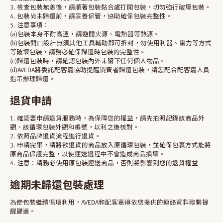
3. 檢查包裝無恙後，請順著包裝黏合處打開包裝，切勿強行破壞包裝。
4. 包裝尚未歸還前，請妥善保管，協助確保包裝完整性。
5. 注意事項：
(a)包裝本身不耐高溫，請避開火源、電熱器等熱源。
(b)包裝開口設計無須其他工具輔助即可拆封，勿使用利器、蠻力等方式
等破壞包裝，請務必確保歸還時包裝的完整性。
(c)歸還包裝時，請確認包裝內外未留下任何個人物品。
(d)AVEDA將委託配客嘉協助提醒消費者歸還包裝，請您配合配客嘉人員
指示辦理歸還。
退貨申請
1. 確認要申請退貨服務時，為保障您的權益，請先拍照記錄該商品外
觀、該循環包裝外觀和編號，以利之後核對。
2. 依照品牌退貨流程進行退貨。
3. 申請完畢，請將欲退貨的商品放入原循環包裝，並確保包裹方式能將
原商品保護完整，以使運送過程中不會造成商品損壞。
4. 注意：請務必使用原包裝運送商品，否則將影響到您的退貨權益
逾期未歸還包裝處理
為使包裝繼續循環利用，AVEDA和配客嘉得依您提供的連絡資料聯繫提
醒歸還。