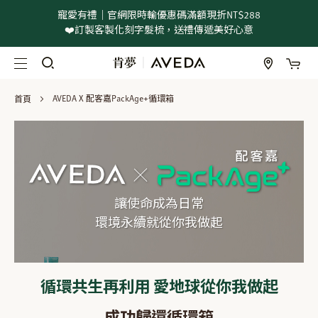
寵愛有禮｜官網限時輸優惠碼滿額現折NT$288
❤️訂製客製化刻字髮梳，送禮傳遞美好心意
我
跳
過
到
首頁
AVEDA X 配客嘉PackAge+循環箱
內
容
讓使命成為日常
環境永續就從你我做起
循環共生再利用 愛地球從你我做起