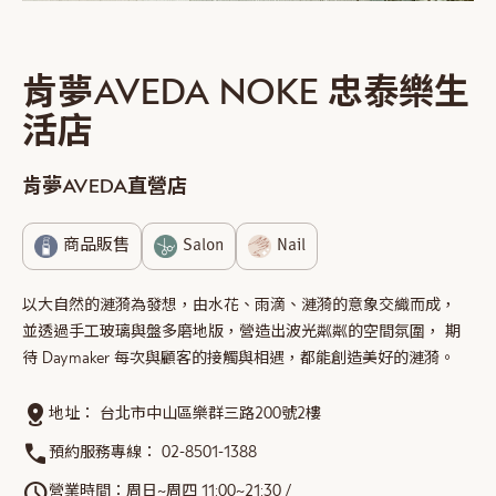
肯夢AVEDA NOKE 忠泰樂生
活店
肯夢AVEDA直營店
商品販售
Salon
Nail
以大自然的漣漪為發想，由水花、雨滴、漣漪的意象交織而成，
並透過手工玻璃與盤多磨地版，營造出波光粼粼的空間氛圍， 期
待 Daymaker 每次與顧客的接觸與相遇，都能創造美好的漣漪。
distance
地址：
台北市中山區樂群三路200號2樓
call
預約服務專線：
02-8501-1388
schedule
營業時間：周日~周四 11:00~21:30 /