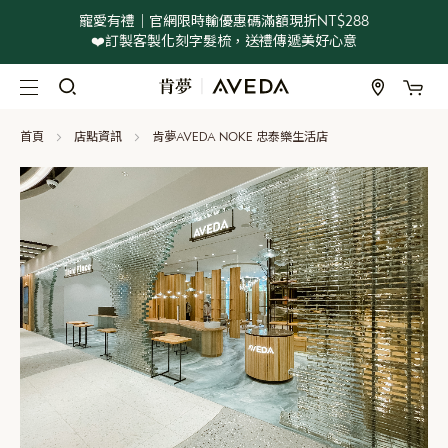
寵愛有禮｜官網限時輸優惠碼滿額現折NT$288
❤️訂製客製化刻字髮梳，送禮傳遞美好心意
我
跳
過
到
首頁
店點資訊
肯夢AVEDA NOKE 忠泰樂生活店
內
容