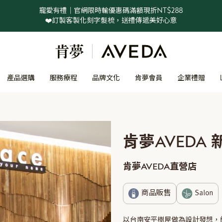
寵愛有禮｜官網限時輸優惠碼滿額現折NT$288
❤️訂製客製化刻字髮梳，送禮傳遞美好心意
產品選購
服務療程
品牌文化
肯夢會員
企業禮贈
肯夢AVEDA
肯夢AVEDA直營店
商品販售
Salon
以台南安平樹屋做為設計發想，