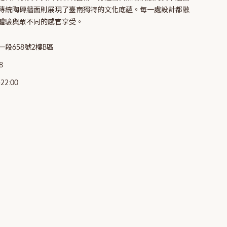
傳統陶磚牆面則展現了臺南獨特的文化底蘊。每一處設計都融
體驗與眾不同的感官享受。
段658號2樓B區
8
2:00