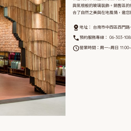
與氣根般的玻璃裝飾。銷售區的
合了自然之美與在地風情，邀您
distance
地址：
台南市中西區西門路一
call
預約服務專線：
06-303-108
schedule
營業時間：周一~周日 11:00~2