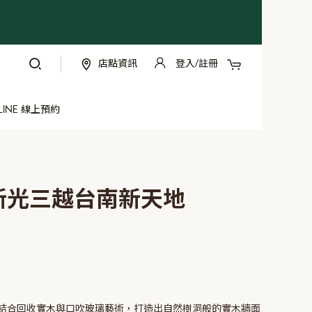
我的購物車
店點資訊
登入/註冊
跳
過
到
LINE 線上預約
內
容
 新光三越台南新天地
結合回收實木與口吹玻璃藝術，打造出自然樹洞般的實木牆面