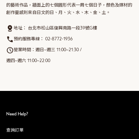
的藝術作品，牆面上的七個圓形代表一周七個日子，顏色及媒材的
創作靈感則來自日文的日、月、火、水、木、金、土。
distance
地址：
台北市松山區復興南路一段39號G樓
call
預約服務專線：
02-8772-1936
schedule
營業時間：週日~週三 11:00~21:30 /
週四~週六 11:00~22:00
Need Help?
查詢訂單