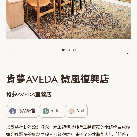
肯夢AVEDA 微風復興店
肯夢AVEDA直營店
商品販售
Salon
Nail
以髮絲律動為設計概念，木工師傅以純手工將僵硬的木條彎曲成宛
如迎風飄揚的髮絲曲線。沙龍空間則陳列了公共藝術大師「莊普」