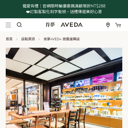
寵愛有禮｜官網限時輸優惠碼滿額現折NT$288
❤️訂製客製化刻字髮梳，送禮傳遞美好心意
我
跳
過
到
首頁
店點資訊
肯夢AVEDA 微風復興店
內
容