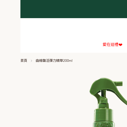
愛在這禮❤️
首頁
曲線馥活彈力精華200ml
Skip
to
the
end
of
the
images
gallery