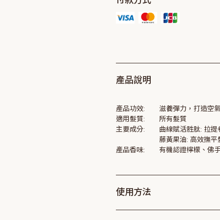
付款方式
產品說明
產品功效:
滋養彈力，打造空氣
適用髮質:
所有髮質
主要成分:
曲線賦活胜肽: 拉
藤黃果油: 高效撫
產品香味:
有機認證檸檬、佛
使用方法