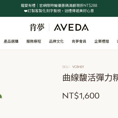
寵愛有禮｜官網限時輸優惠碼滿額現折NT$288
❤️訂製客製化刻字髮梳，送禮傳遞美好心意
產品選購
服務療程
品牌文化
肯夢會員
企業禮贈
SKU
VC8H01
曲線馥活彈力精華
NT$1,600