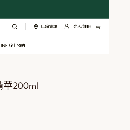
我的購物車
店點資訊
登入/註冊
跳
過
到
LINE 線上預約
內
容
200ml