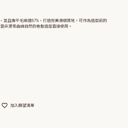
，並且撫平毛燥達87%，打造完美滑順質地。可作為造型前的
、雲朵燙等曲線自然的卷髮造型直接使用。
加入願望清單