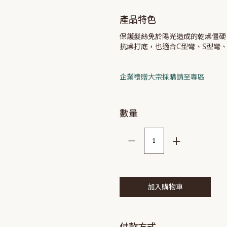
產品特色
保護髮絲免於陽光造成的乾燥僵硬
抗燥打底，也適合C型彎、S型彎
企業禮贈大宗採購請至專區
數量
–
+
加入購物車