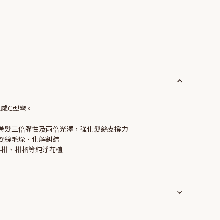
感C型彎。
提卷髮三倍彈性及兩倍光澤，強化髮絲支撐力
平髮絲毛燥、化解糾結
手柑、柑橘等純淨花植