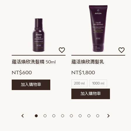
加
加
加
入
入
入
願
願
願
蘊活煥欣洗髮精 50ml
蘊活煥欣潤髮乳
望
望
望
NT$600
NT$1,800
清
清
清
單
單
單
200 ml
1000 ml
加入購物車
加入購物車