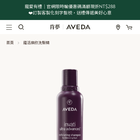
寵愛有禮｜官網限時輸優惠碼滿額現折NT$288
❤️訂製客製化刻字髮梳，送禮傳遞美好心意
我
跳
過
到
首頁
蘊活煥欣洗髮精
內
容
Skip
to
the
end
of
the
images
gallery