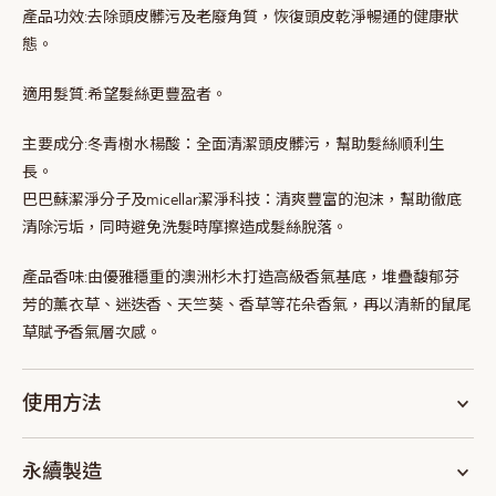
產品功效:
去除頭皮髒污及老廢角質，恢復頭皮乾淨暢通的健康狀
態。
適用髮質:
希望髮絲更豐盈者。
主要成分:
冬青樹水楊酸：全面清潔頭皮髒污，幫助髮絲順利生
長。
巴巴蘇潔淨分子及micellar潔淨科技：清爽豐富的泡沫，幫助徹底
清除污垢，同時避免洗髮時摩擦造成髮絲脫落。
產品香味:
由優雅穩重的澳洲杉木打造高級香氣基底，堆疊馥郁芬
芳的薰衣草、迷迭香、天竺葵、香草等花朵香氣，再以清新的鼠尾
草賦予香氣層次感。
使用方法
永續製造