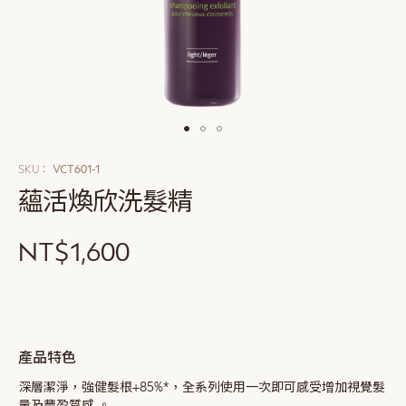
Skip
to
SKU
VCT601-1
the
蘊活煥欣洗髮精
beginning
of
the
NT$1,600
images
gallery
產品特色
深層潔淨，強健髮根+85%*，全系列使用一次即可感受增加視覺髮
量及豐盈質感 。