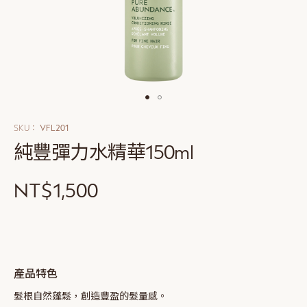
Skip
to
SKU
VFL201
the
純豐彈力水精華150ml
beginning
of
the
NT$1,500
images
gallery
產品特色
髮根自然蓬鬆，創造豐盈的髮量感。