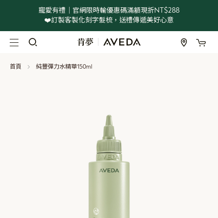
寵愛有禮｜官網限時輸優惠碼滿額現折NT$288
❤️訂製客製化刻字髮梳，送禮傳遞美好心意
我
跳
過
到
首頁
純豐彈力水精華150ml
內
容
Skip
to
the
end
of
the
images
gallery