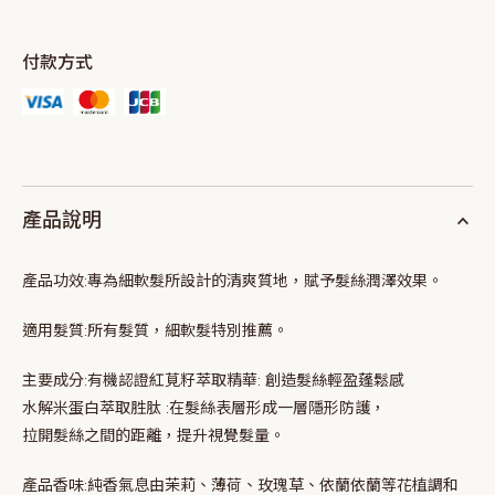
付款方式
產品說明
產品功效:
專為細軟髮所設計的清爽質地，賦予髮絲潤澤效果。
適用髮質:
所有髮質，細軟髮特別推薦。
主要成分:
有機認證紅莧籽萃取精華: 創造髮絲輕盈蓬鬆感
水解米蛋白萃取胜肽 :在髮絲表層形成一層隱形防護，
拉開髮絲之間的距離，提升視覺髮量。
產品香味:
純香氣息由茉莉、薄荷、玫瑰草、依蘭依蘭等花植調和