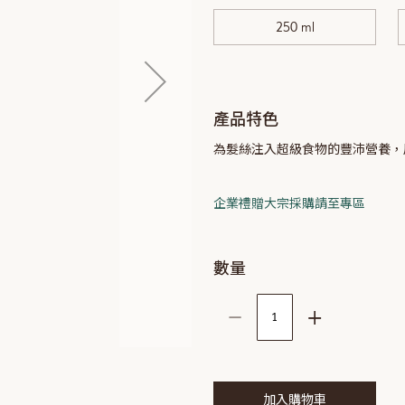
250 ml
產品特色
為髮絲注入超級食物的豐沛營養，
企業禮贈大宗採購請至專區
數量
–
+
加入購物車