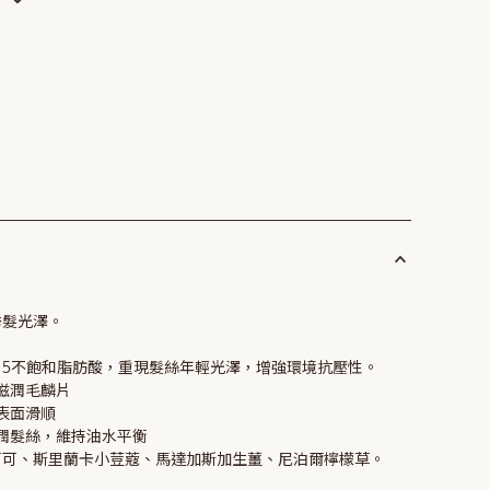
秀髮光澤。
。
ga 5不飽和脂肪酸，重現髮絲年輕光澤，增強環境抗壓性。
，滋潤毛麟片
絲表面滑順
滋潤髮絲，維持油水平衡
可可、斯里蘭卡小荳蔻、馬達加斯加生薑、尼泊爾檸檬草。