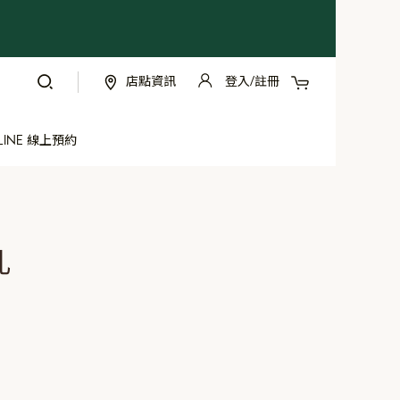
我的購物車
店點資訊
登入/註冊
跳
過
到
LINE 線上預約
內
容
乳