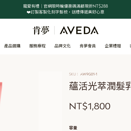
寵愛有禮｜官網限時輸優惠碼滿額現折NT$288
❤️訂製客製化刻字髮梳，送禮傳遞美好心意
產品選購
服務療程
品牌文化
肯夢會員
企業禮贈
SKU
AW9G01-1
蘊活光萃潤髮
NT$1,800
容量