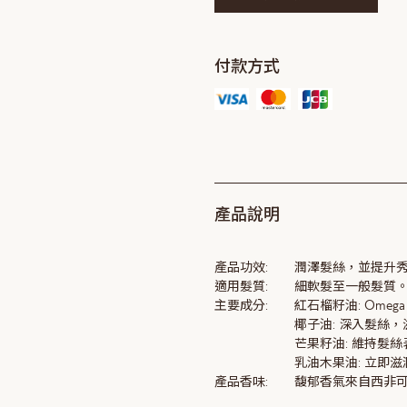
付款方式
產品說明
產品功效:
潤澤髮絲，並提升
適用髮質:
細軟髮至一般髮質
主要成分:
紅石榴籽油: Ome
椰子油: 深入髮絲
芒果籽油: 維持髮
乳油木果油: 立即
產品香味:
馥郁香氣來自西非