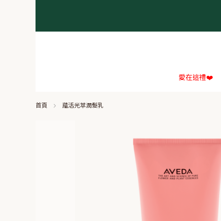
愛在這禮❤️
首頁
蘊活光萃潤髮乳
Skip
to
the
end
of
the
images
gallery