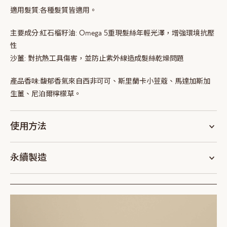
適用髮質:
各種髮質皆適用。
主要成分:
紅石榴籽油: Omega 5重現髮絲年輕光澤，增強環境抗壓
性
沙薑: 對抗熱工具傷害，並防止紫外線造成髮絲乾燥問題
產品香味:
馥郁香氣來自西非可可、斯里蘭卡小荳蔻、馬達加斯加
生薑、尼泊爾檸檬草。
使用方法
永續製造