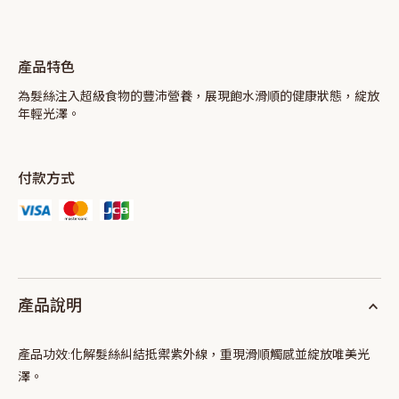
產品特色
為髮絲注入超級食物的豐沛營養，展現飽水滑順的健康狀態，綻放
年輕光澤。
付款方式
產品說明
產品功效:
化解髮絲糾結抵禦紫外線，重現滑順觸感並綻放唯美光
澤。