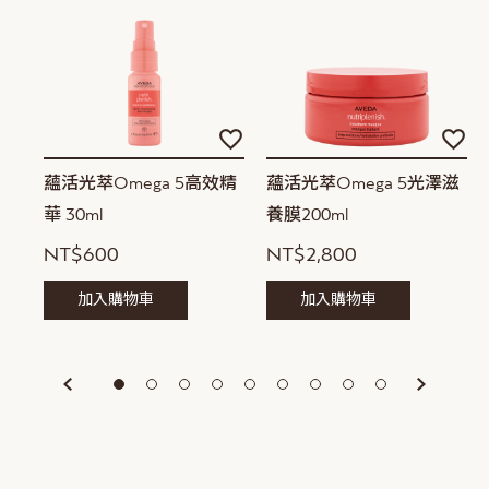
加
加
加
入
入
入
願
願
願
蘊活光萃Omega 5高效精
蘊活光萃Omega 5光澤滋
望
望
望
華 30ml
養膜200ml
清
清
清
單
單
單
NT$600
NT$2,800
加入購物車
加入購物車