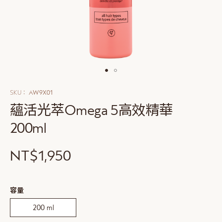
Skip
to
SKU
AW9X01
the
蘊活光萃Omega 5高效精華
beginning
of
200ml
the
images
gallery
NT$1,950
更
容量
多
資
200 ml
訊