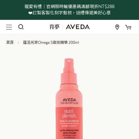
寵愛有禮｜官網限時輸優惠碼滿額現折NT$288
❤️訂製客製化刻字髮梳，送禮傳遞美好心意
我
跳
過
到
首頁
蘊活光萃Omega 5高效精華 200ml
內
容
Skip
to
the
end
of
the
images
gallery